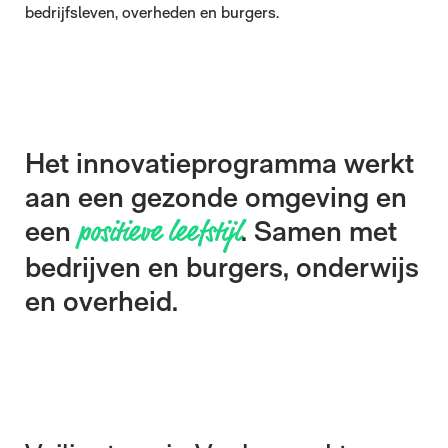
Home
bedrijfsleven, overheden en burgers.
Wonen & leven
Werken &
ondernemen
Leren & innoveren
Het innovatieprogramma werkt
aan een gezonde omgeving en
Visie
een
. Samen met
positieve leefstijl
Innovatieprogramma
Locatie
bedrijven en burgers, onderwijs
Veelgestelde vragen
en overheid.
Nieuws
Aanmelden nieuwsbrief
Contact